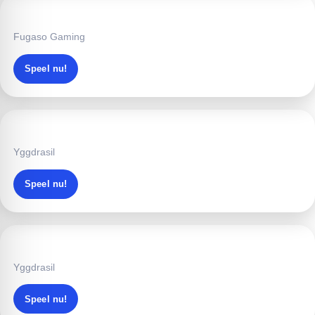
Trump It Coin Link: RUNNING
Fugaso Gaming
Speel nu!
Raptor Doublemax
Yggdrasil
Speel nu!
Valley of the Gods
Yggdrasil
Speel nu!