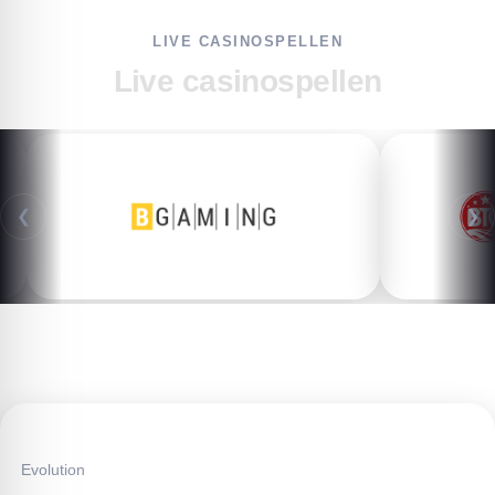
LIVE CASINOSPELLEN
Live casinospellen
❮
❯
Lightning Ball
Evolution