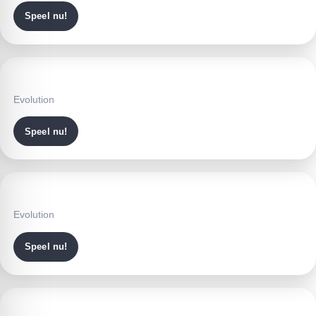
Speel nu!
Infinite Blackjack
Evolution
Speel nu!
Casino Hold'em
Evolution
Speel nu!
VIP Roulette - The Club