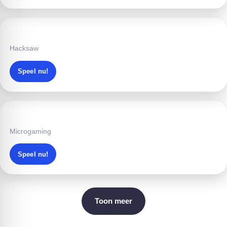
Duel at Dawn
Hacksaw
Speel nu!
Mega Moolah
Microgaming
Speel nu!
Toon meer